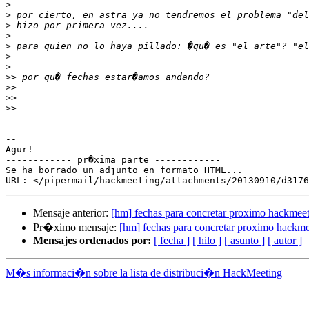
>
>
>
>
>
>
>
>>
>>
>>
>>
-- 

Agur!

------------ pr�xima parte ------------

Se ha borrado un adjunto en formato HTML...

Mensaje anterior:
[hm] fechas para concretar proximo hackmee
Pr�ximo mensaje:
[hm] fechas para concretar proximo hackme
Mensajes ordenados por:
[ fecha ]
[ hilo ]
[ asunto ]
[ autor ]
M�s informaci�n sobre la lista de distribuci�n HackMeeting