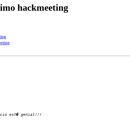
oximo hackmeeting
ting
eting