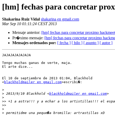
[hm] fechas para concretar pr
Shakarina Ruiz Vidal
shakarina en gmail.com
Mar Sep 10 01:11:24 CEST 2013
Mensaje anterior:
[hm] fechas para concretar proximo hackmee
Pr�ximo mensaje:
[hm] fechas para concretar proximo hackme
Mensajes ordenados por:
[ fecha ]
[ hilo ]
[ asunto ]
[ autor ]
JAJAJAJAJAJAJA

Tengo muchas ganas de verte, maja.

El arte dice...

El 10 de septiembre de 2013 01:04, Blackhold

<
blackholdmailer en gmail.com
>escribi�:

>
>
 2013/9/10 Blackhold <
blackholdmailer en gmail.com
>
>>
>>
>
>