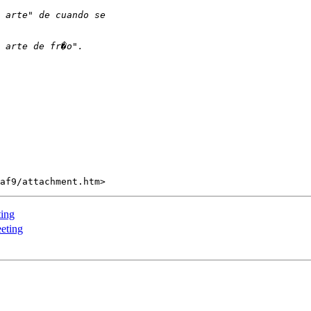
ting
eting