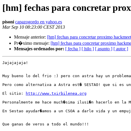
[hm] fechas para concretar pr
pisoni
capazogordo en yahoo.es
Mar Sep 10 08:23:00 CEST 2013
Mensaje anterior:
[hm] fechas para concretar proximo hackmee
Pr�ximo mensaje:
[hm] fechas para concretar proximo hackme
Mensajes ordenados por:
[ fecha ]
[ hilo ]
[ asunto ]
[ autor ]
Jajajajaja!

Muy bueno lo del frio :) pero con astra hay un problema
Pero como alternativa a Astra est� SESTAO! que si es un
El sitio: 
http://www.txirbilenea.org
Personalmente me hace much�sima ilusi�n hacerlo en la M
En Sestao ayudar�amos a un CSOA a darle vida y un empuj
Que ganas de veros a todo el mundo!!!
