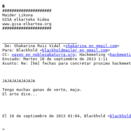
�

#####################

Maider Likona

GISA elkarteko kidea

www.gisa-elkartea.org

#####################

________________________________

 De: Shakarina Ruiz Vidal <
shakarina en gmail.com
>

Para: Blackhold <
blackholdmailer en gmail.com
> 

CC: 
xayon en noblezabaturra.org
; Hackmeeting <
hackmeeti
Enviado: Martes 10 de septiembre de 2013 1:11

Asunto: Re: [hm] fechas para concretar proximo hackmeet
JAJAJAJAJAJAJA

Tengo muchas ganas de verte, maja.

El arte dice...

El 10 de septiembre de 2013 01:04, Blackhold <
blackhold
>