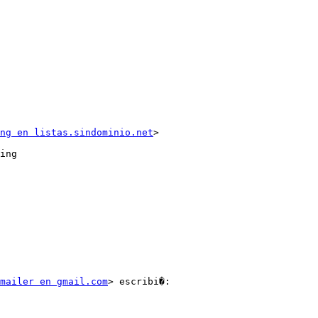
ng en listas.sindominio.net
> 

ing

mailer en gmail.com
> escribi�:
