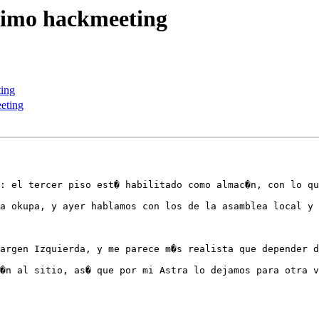
oximo hackmeeting
ting
eting
: el tercer piso est� habilitado como almac�n, con lo qu
a okupa, y ayer hablamos con los de la asamblea local y 
argen Izquierda, y me parece m�s realista que depender d
�n al sitio, as� que por mi Astra lo dejamos para otra v