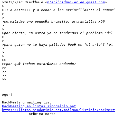
>
2013/9/10 Blackhold <
blackholdmailer en gmail.com
>
>
>
>
>
>
>
>
>
>
>
>
>
>
>>
>>
>>
>>
>>
>>
-- 

Agur! 

_______________________________________________

HackMeeting en listas.sindominio.net
https://listas.sindominio.net/mailman/listinfo/hackmeet

------------ pr�xima parte ------------
