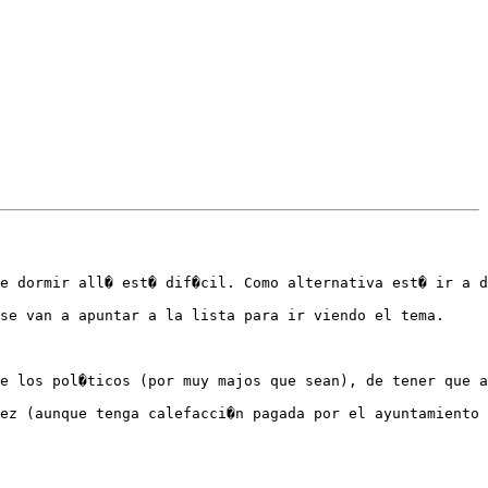
e dormir all� est� dif�cil. Como alternativa est� ir a d
se van a apuntar a la lista para ir viendo el tema.

e los pol�ticos (por muy majos que sean), de tener que a
ez (aunque tenga calefacci�n pagada por el ayuntamiento 