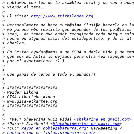
>
>
>
>
 El sitio: 
http://www.txirbilenea.org
>
>
>
>
>
>
>
>
>
>
>
>
>
>
>
>
>
>
>
>
>
>
>
  *De:* Shakarina Ruiz Vidal <
shakarina en gmail.com
>
 *Para:* Blackhold <
blackholdmailer en gmail.com
>
 *CC:* 
xayon en noblezabaturra.org
>
hackmeeting en listas.sindominio.net