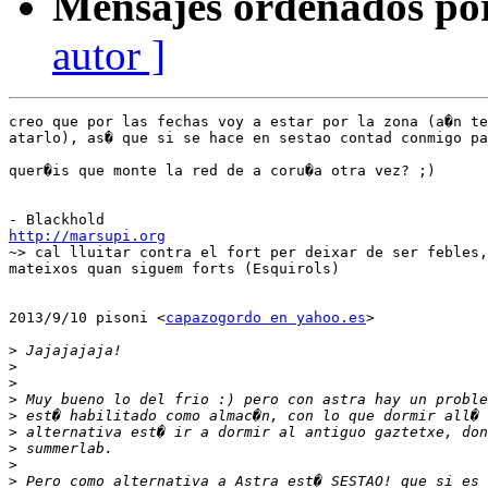
Mensajes ordenados po
autor ]
creo que por las fechas voy a estar por la zona (a�n te
atarlo), as� que si se hace en sestao contad conmigo pa
quer�is que monte la red de a coru�a otra vez? ;)

http://marsupi.org

~> cal lluitar contra el fort per deixar de ser febles,
mateixos quan siguem forts (Esquirols)

2013/9/10 pisoni <
capazogordo en yahoo.es
>

>
>
>
>
>
>
>
>
>