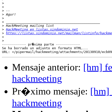
>
>
>
>
>
>
>
>
HackMeeting en listas.sindominio.net
>
https://listas.sindominio.net/mailman/listinfo/hackme
>
>
------------ pr�xima parte ------------

Se ha borrado un adjunto en formato HTML...

Mensaje anterior:
[hm] f
hackmeeting
Pr�ximo mensaje:
[hm] 
hackmeeting