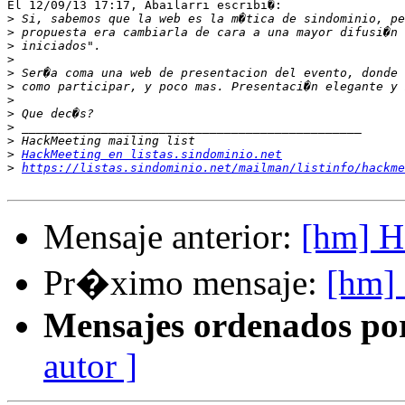
El 12/09/13 17:17, Abailarri escribi�:

>
>
>
>
>
>
>
>
>
>
>
HackMeeting en listas.sindominio.net
>
https://listas.sindominio.net/mailman/listinfo/hackme
Mensaje anterior:
[hm] 
Pr�ximo mensaje:
[hm]
Mensajes ordenados po
autor ]