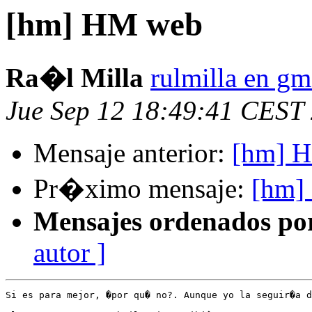
[hm] HM web
Ra�l Milla
rulmilla en gm
Jue Sep 12 18:49:41 CEST
Mensaje anterior:
[hm] 
Pr�ximo mensaje:
[hm]
Mensajes ordenados po
autor ]
Si es para mejor, �por qu� no?. Aunque yo la seguir�a d