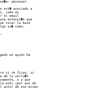
se�a: aminona).

o est� asociado a

i, como mi

r el email

una extensi�n que

ue tocar la base

lgo as� como:

,
