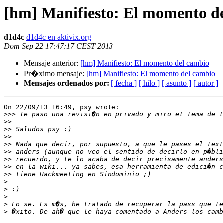
[hm] Manifiesto: El momento d
d1d4c
d1d4c en aktivix.org
Dom Sep 22 17:47:17 CEST 2013
Mensaje anterior:
[hm] Manifiesto: El momento del cambio
Pr�ximo mensaje:
[hm] Manifiesto: El momento del cambio
Mensajes ordenados por:
[ fecha ]
[ hilo ]
[ asunto ]
[ autor ]
On 22/09/13 16:49, psy wrote:

>>>
>>
>>
>>
>>
>>
>>
>>
>>
>
>
>
>
>