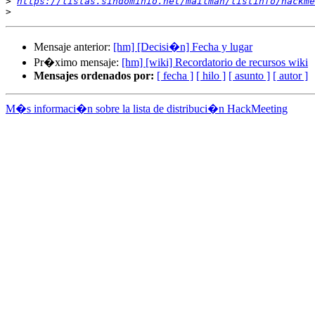
>
https://listas.sindominio.net/mailman/listinfo/hackme
>
Mensaje anterior:
[hm] [Decisi�n] Fecha y lugar
Pr�ximo mensaje:
[hm] [wiki] Recordatorio de recursos wiki
Mensajes ordenados por:
[ fecha ]
[ hilo ]
[ asunto ]
[ autor ]
M�s informaci�n sobre la lista de distribuci�n HackMeeting