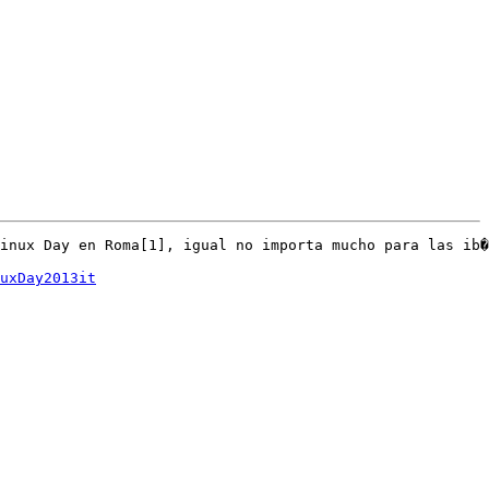
inux Day en Roma[1], igual no importa mucho para las ib�
uxDay2013it