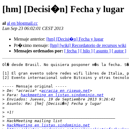
[hm] [Decisi�n] Fecha y lugar
al
al en blogmail.cc
Lun Sep 23 06:02:01 CEST 2013
Mensaje anterior:
[hm] [Decisi�n] Fecha y lugar
Pr�ximo mensaje:
[hm] [wiki] Recordatorio de recursos wiki
Mensajes ordenados por:
[ fecha ]
[ hilo ]
[ asunto ]
[ autor ]
Ol� desde Brasil. No quisiera posponer m�s la fecha. S�
[1] El gran evento sobre redes wifi libres de Italia, p
[2] Evento internacional sobre Bitcoins y otras tecnolo
----- Mensaje original -----

>
 De: "acracia" <
acracia en riseup.net
>
 Para: 
hackmeeting en listas.sindominio.net
>
>
>
>
>
>
>
HackMeeting en listas.sindominio.net