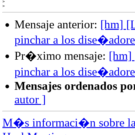
>
>
Mensaje anterior:
[hm] [
pinchar a los dise�ador
Pr�ximo mensaje:
[hm] 
pinchar a los dise�ador
Mensajes ordenados po
autor ]
M�s informaci�n sobre la 