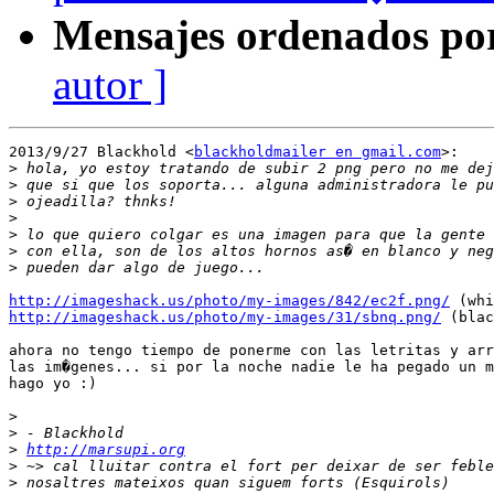
Mensajes ordenados po
autor ]
2013/9/27 Blackhold <
blackholdmailer en gmail.com
>:

>
>
>
>
>
>
>
http://imageshack.us/photo/my-images/842/ec2f.png/
http://imageshack.us/photo/my-images/31/sbnq.png/
 (blac
ahora no tengo tiempo de ponerme con las letritas y arr
las im�genes... si por la noche nadie le ha pegado un m
hago yo :)

>
>
>
http://marsupi.org
>
>