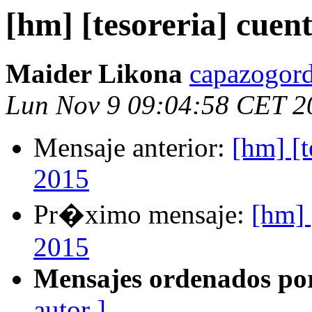
[hm] [tesoreria] cuen
Maider Likona
capazogord
Lun Nov 9 09:04:58 CET 2
Mensaje anterior:
[hm] [t
2015
Pr�ximo mensaje:
[hm] 
2015
Mensajes ordenados po
autor ]