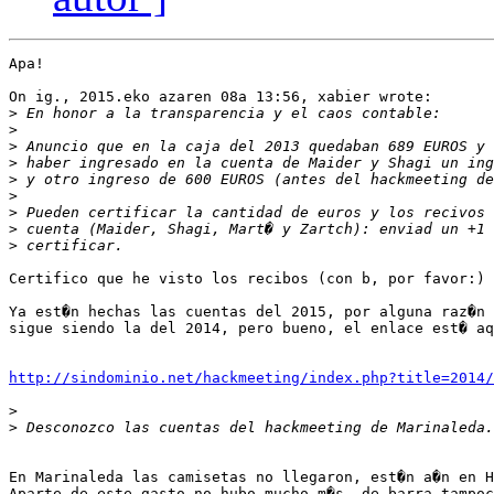
Apa!

On ig., 2015.eko azaren 08a 13:56, xabier wrote:

>
>
>
>
>
>
>
>
>
Certifico que he visto los recibos (con b, por favor:) 
Ya est�n hechas las cuentas del 2015, por alguna raz�n 
sigue siendo la del 2014, pero bueno, el enlace est� aq
http://sindominio.net/hackmeeting/index.php?title=2014/
>
>
En Marinaleda las camisetas no llegaron, est�n a�n en H
Aparte de este gasto no hubo mucho m�s, de barra tampoc