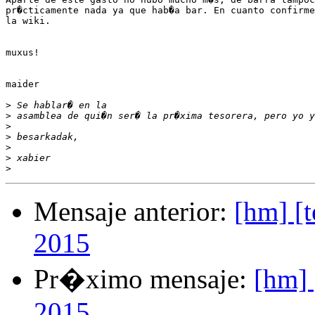
pr�cticamente nada ya que hab�a bar. En cuanto confirme
la wiki.

muxus!

maider

>
>
>
>
>
>
>
Mensaje anterior:
[hm] [t
2015
Pr�ximo mensaje:
[hm] 
2015