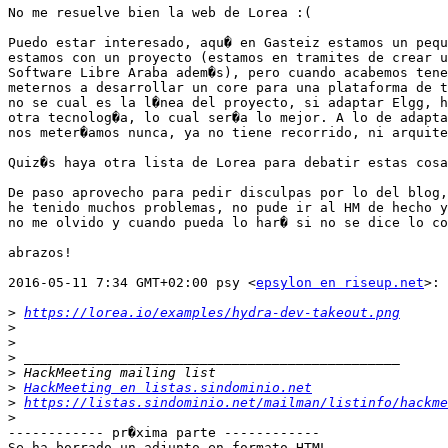
No me resuelve bien la web de Lorea :(

Puedo estar interesado, aqu� en Gasteiz estamos un pequ
estamos con un proyecto (estamos en tramites de crear u
Software Libre Araba adem�s), pero cuando acabemos tene
meternos a desarrollar un core para una plataforma de t
no se cual es la l�nea del proyecto, si adaptar Elgg, h
otra tecnolog�a, lo cual ser�a lo mejor. A lo de adapta
nos meter�amos nunca, ya no tiene recorrido, ni arquite
Quiz�s haya otra lista de Lorea para debatir estas cosa
De paso aprovecho para pedir disculpas por lo del blog,
he tenido muchos problemas, no pude ir al HM de hecho y
no me olvido y cuando pueda lo har� si no se dice lo co
abrazos!

2016-05-11 7:34 GMT+02:00 psy <
epsylon en riseup.net
>:

>
https://lorea.io/examples/hydra-dev-takeout.png
>
>
>
>
>
HackMeeting en listas.sindominio.net
>
https://listas.sindominio.net/mailman/listinfo/hackme
>
------------ pr�xima parte ------------

Se ha borrado un adjunto en formato HTML...
