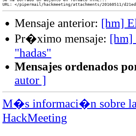
Mensaje anterior:
[hm] El
Pr�ximo mensaje:
[hm] 
"hadas"
Mensajes ordenados po
autor ]
M�s informaci�n sobre la 
HackMeeting