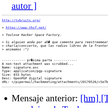
autor ]
http://tvbruits.org/
>
https://www.thsf.net/
>
>
>
>
------------ pr�xima parte ------------

A non-text attachment was scrubbed...

Name: signature.asc

Type: application/pgp-signature

Size: 833 bytes

Desc: OpenPGP digital signature

Mensaje anterior:
[hm] [