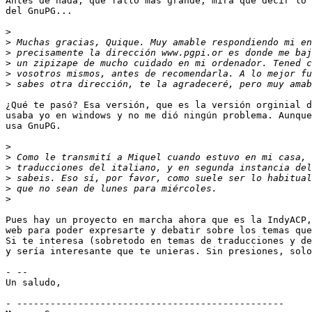
Antes de nada, qué fallo más grande, mira que decir lo 
del GnuPG...

>
>
>
>
>
>
¿Qué te pasó? Esa versión, que es la versión orginial d
usaba yo en windows y no me dió ningún problema. Aunque
usa GnuPG.

>
>
>
>
>
>
Pues hay un proyecto en marcha ahora que es la IndyACP,
web para poder expresarte y debatir sobre los temas que
Si te interesa (sobretodo en temas de traducciones y de
y sería interesante que te unieras. Sin presiones, solo
- --

Un saludo,

- ------------------------------------------------
