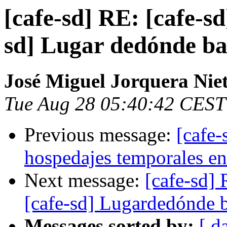
[cafe-sd] RE: [cafe-sd
sd] Lugar dedónde ba
José Miguel Jorquera Nie
Tue Aug 28 05:40:42 CEST
Previous message:
[cafe-
hospedajes temporales en 
Next message:
[cafe-sd] 
[cafe-sd] Lugardedónde b
Messages sorted by:
[ d