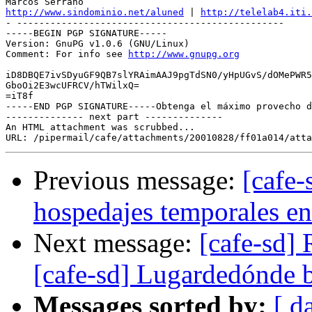
http://www.sindominio.net/aluned
 | 
http://telelab4.iti.
- ------------------------------------------------

-----BEGIN PGP SIGNATURE-----

Version: GnuPG v1.0.6 (GNU/Linux)

Comment: For info see 
http://www.gnupg.org
iD8DBQE7ivSDyuGF9QB7slYRAimAAJ9pgTdSN0/yHpUGvS/dOMePWR5
GboOi2E3wcUFRCV/hTWilxQ=

=iT8f

-----END PGP SIGNATURE-----Obtenga el máximo provecho 
-------------- next part --------------

An HTML attachment was scrubbed...

Previous message:
[cafe-
hospedajes temporales en 
Next message:
[cafe-sd] 
[cafe-sd] Lugardedónde b
Messages sorted by:
[ d