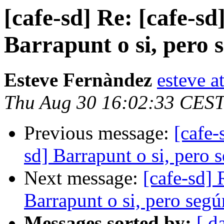
[cafe-sd] Re: [cafe-sd
Barrapunt o si, pero 
Esteve Fernàndez
esteve a
Thu Aug 30 16:02:33 CES
Previous message:
[cafe-
sd] Barrapunt o si, pero 
Next message:
[cafe-sd] 
Barrapunt o si, pero segú
Messages sorted by:
[ d