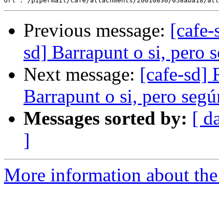
Previous message:
[cafe-
sd] Barrapunt o si, pero 
Next message:
[cafe-sd] 
Barrapunt o si, pero segú
Messages sorted by:
[ d
]
More information about the 