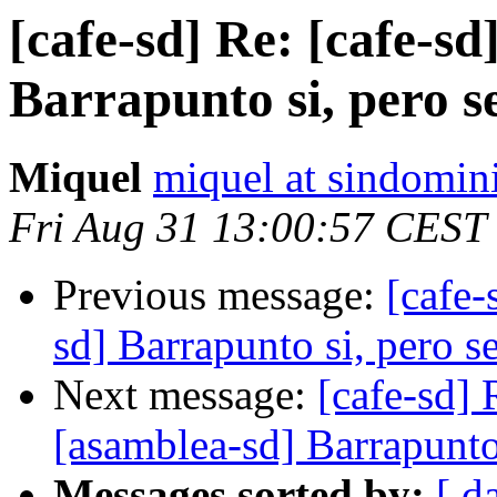
[cafe-sd] Re: [cafe-sd
Barrapunto si, pero 
Miquel
miquel at sindomin
Fri Aug 31 13:00:57 CEST
Previous message:
[cafe-
sd] Barrapunto si, pero s
Next message:
[cafe-sd] 
[asamblea-sd] Barrapunto
Messages sorted by:
[ d