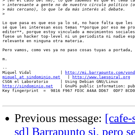
>
>
>
>
Lo que pasa es que eso ya lo sé, no hace falta que les 
sé que les interesan esos temas **porque por eso me pro
editor**, porque estoy vinculado a movimientos sociales
fuese un hacker top-level ni un periodista ni nadie esp
relevante en ninguna otra materia.

Pero vamos, como ves ya no paso cosas tuyas a portada, 
m.

-- 

Miquel Vidal            | 
http://mi.barrapunto.com/yond
miquel at sindominio.net
   | 
http://www.laespiral.org
http://sindominio.net
   | GnuPG public information: pub
Key fingerprint  =  9816 F967 FD3C A4AA DD67  0DF7 8CD0
Previous message:
[cafe-
sd] Barrapunto si, pero s