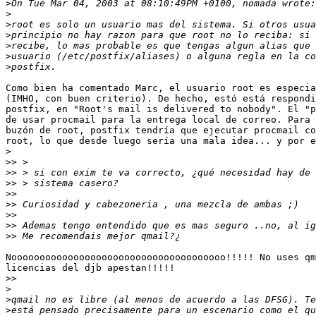
>
>
>
>
>
>
>
Como bien ha comentado Marc, el usuario root es especia
(IMHO, con buen criterio). De hecho, estó está respondi
postfix, en "Root's mail is delivered to nobody". El "p
de usar procmail para la entrega local de correo. Para 
buzón de root, postfix tendría que ejecutar procmail co
root, lo que desde luego sería una mala idea... y por e
>
>>
>>
>>
>>
>>
>>
>>
>>
Noooooooooooooooooooooooooooooooooooooo!!!!! No uses qm
licencias del djb apestan!!!!!

>>
>
>
>