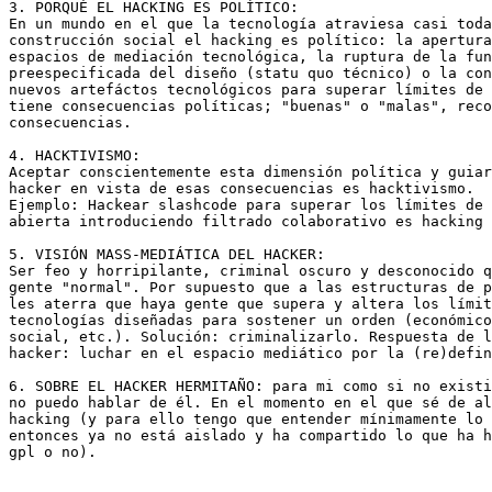
3. PORQUÉ EL HACKING ES POLÍTICO:

En un mundo en el que la tecnología atraviesa casi toda
construcción social el hacking es político: la apertura
espacios de mediación tecnológica, la ruptura de la fun
preespecificada del diseño (statu quo técnico) o la con
nuevos artefáctos tecnológicos para superar límites de 
tiene consecuencias políticas; "buenas" o "malas", reco
consecuencias.

4. HACKTIVISMO:

Aceptar conscientemente esta dimensión política y guiar
hacker en vista de esas consecuencias es hacktivismo.

Ejemplo: Hackear slashcode para superar los límites de 
abierta introduciendo filtrado colaborativo es hacking 
5. VISIÓN MASS-MEDIÁTICA DEL HACKER:

Ser feo y horripilante, criminal oscuro y desconocido q
gente "normal". Por supuesto que a las estructuras de p
les aterra que haya gente que supera y altera los límit
tecnologías diseñadas para sostener un orden (económico
social, etc.). Solución: criminalizarlo. Respuesta de l
hacker: luchar en el espacio mediático por la (re)defin
6. SOBRE EL HACKER HERMITAÑO: para mi como si no existi
no puedo hablar de él. En el momento en el que sé de al
hacking (y para ello tengo que entender mínimamente lo 
entonces ya no está aislado y ha compartido lo que ha h
gpl o no).
