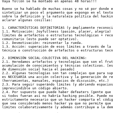
Vaya follón se ha montado en apenas 48 horas!!!

Bueno se ha hablado de muchas cosas y no sé por donde e
sintetizar un poco el argumento que expongo en el texto
sobre la definición y la naturaleza política del hackin
aclarar algunas cosillas:

1. CARACTERÍSTICAS DEFINITORIAS (y ámpliamente reconoci
1.1. Motivación: Joyfullness (pasión, placer, alegría) 
límites de artefáctos o estructuras tecnológicas + reco
comunitario (esto puede ser optativo).

1.2. Desmotivación: reinventar la rueda.

1.3. Acción: superación de esos límites a través de la 
técnica o construcción de artefactos o estructuras tecn
2. DIMENSIÓN SOCIAL-COLECTIVA DEL HACKING:

2.1. Heredamos artefactos y tecnologías que son el frut
acumulación de conocimientos y técnicas colectivas. [es
de dimensión social hacia el pasado]

2.2. Algunas tecnologías son tan complejas que para sup
es NECESARIA una acción colectiva y la generación de re
(herramientas, manuales, espacios de discusión, etc.)

2.3. Para seguir superándo límites (y abriendo espacios
imprescindible un código abierto.

2.4. Por supuesto que puede haber defeaters (gente que 
si todos fueran así no habría hacking posible. Puede no
estrictamente necesario que un hacker comparta el códig
que sea considerado menos hacker ya que no permite que 
límites colaborativamente (y además contribuye a la dem