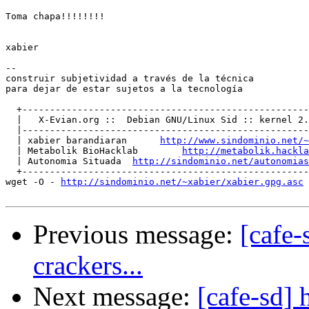
Toma chapa!!!!!!!!

xabier

-- 

construir subjetividad a través de la técnica

para dejar de estar sujetos a la tecnología

  +----------------------------------------------------
  |   X-Evian.org ::  Debian GNU/Linux Sid :: kernel 2.
  |----------------------------------------------------
  | xabier barandiaran      
http://www.sindominio.net/~
  | Metabolik BioHacklab        
http://metabolik.hackla
  | Autonomia Situada  
http://sindominio.net/autonomias
  +----------------------------------------------------
wget -O - 
http://sindominio.net/~xabier/xabier.gpg.asc
 
Previous message:
[cafe-
crackers...
Next message:
[cafe-sd] 