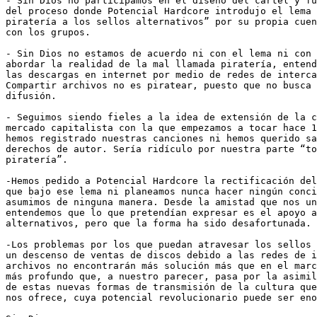
- Sin Dios no participamos en el diseño del cartel y fu
del proceso donde Potencial Hardcore introdujo el lema 
piratería a los sellos alternativos” por su propia cuen
con los grupos.

- Sin Dios no estamos de acuerdo ni con el lema ni con 
abordar la realidad de la mal llamada piratería, entend
las descargas en internet por medio de redes de interca
Compartir archivos no es piratear, puesto que no busca 
difusión.

- Seguimos siendo fieles a la idea de extensión de la c
mercado capitalista con la que empezamos a tocar hace 1
hemos registrado nuestras canciones ni hemos querido sa
derechos de autor. Sería ridículo por nuestra parte “to
piratería”.

-Hemos pedido a Potencial Hardcore la rectificación del
que bajo ese lema ni planeamos nunca hacer ningún conci
asumimos de ninguna manera. Desde la amistad que nos un
entendemos que lo que pretendían expresar es el apoyo a
alternativos, pero que la forma ha sido desafortunada. 

-Los problemas por los que puedan atravesar los sellos 
un descenso de ventas de discos debido a las redes de i
archivos no encontrarán más solución más que en el marc
más profundo que, a nuestro parecer, pasa por la asimil
de estas nuevas formas de transmisión de la cultura que
nos ofrece, cuya potencial revolucionario puede ser eno