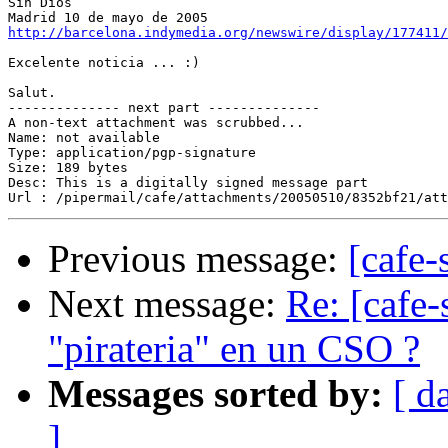
Sin Dios 

http://barcelona.indymedia.org/newswire/display/177411/
Excelente noticia ... :)

Salut.

-------------- next part --------------

A non-text attachment was scrubbed...

Name: not available

Type: application/pgp-signature

Size: 189 bytes

Desc: This is a digitally signed message part

Previous message:
[cafe-
Next message:
Re: [cafe-
"pirateria" en un CSO ?
Messages sorted by:
[ d
]