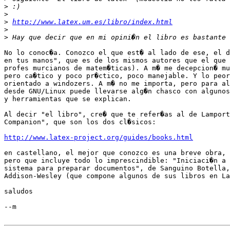
>
>
>
http://www.latex.um.es/libro/index.html
>
>
No lo conoc�a. Conozco el que est� al lado de ese, el d
en tus manos", que es de los mismos autores que el que 
profes murcianos de matem�ticas). A m� me decepcion� mu
pero ca�tico y poco pr�ctico, poco manejable. Y lo peor
orientado a windozers. A m� no me importa, pero para al
desde GNU/Linux puede llevarse alg�n chasco con algunos
y herramientas que se explican.

Al decir "el libro", cre� que te refer�as al de Lamport
Companion", que son los dos cl�sicos: 

http://www.latex-project.org/guides/books.html
en castellano, el mejor que conozco es una breve obra, 
pero que incluye todo lo imprescindible: "Iniciaci�n a 
sistema para preparar documentos", de Sanguino Botella,
Addison-Wesley (que compone algunos de sus libros en La
saludos

--m
