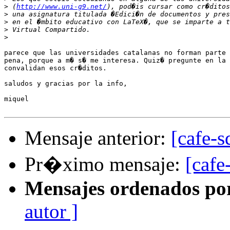
>
 (
http://www.uni-g9.net/
>
>
>
>
parece que las universidades catalanas no forman parte 
pena, porque a m� s� me interesa. Quiz� pregunte en la 
convalidan esos cr�ditos.

saludos y gracias por la info, 

miquel

Mensaje anterior:
[cafe-s
Pr�ximo mensaje:
[cafe
Mensajes ordenados po
autor ]