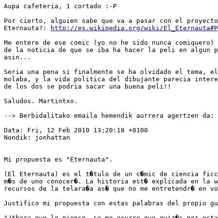
Aupa cafeteria, 1 cortado :-P

Por cierto, alguien sabe que va a pasar con el proyecto
Eternauta?: 
http://es.wikipedia.org/wiki/El_Eternauta#P
Me entere de ese comic (yo no he sido nunca comiquero) 
de la noticia de que se iba ha hacer la peli en algun p
asin...

Seria una pena si finalmente se ha olvidado el tema, el
molaba, y la vida politica del dibujante parecia intere
de los dos se podria sacar una buena peli!!

Saludos. Martintxo.

--> Berbidalitako emaila hemendik aurrera agertzen da:

Data: Fri, 12 Feb 2010 13:20:18 +0100

Nondik: jonhattan 

Mi propuesta es "Eternauta".

(El Eternauta) es el t�tulo de un c�mic de ciencia ficc
m�s de uno conocer�. La historia est� explicada en la w
recursos de la telara�a as� que no me entretendr� en vo
Justifico mi propuesta con estas palabras del propio gu
"/Ahora que lo pienso, se me ocurre que quiz�s por esta