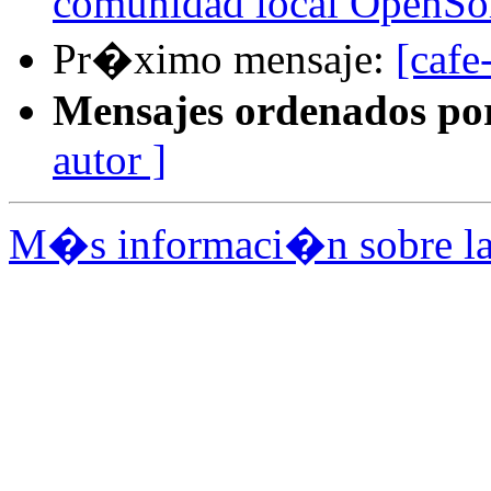
comunidad local OpenSol
Pr�ximo mensaje:
[cafe
Mensajes ordenados po
autor ]
M�s informaci�n sobre la l