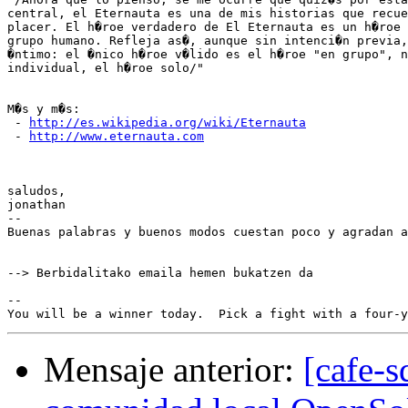
central, el Eternauta es una de mis historias que recue
placer. El h�roe verdadero de El Eternauta es un h�roe 
grupo humano. Refleja as�, aunque sin intenci�n previa,
�ntimo: el �nico h�roe v�lido es el h�roe "en grupo", n
individual, el h�roe solo/"

M�s y m�s:

 - 
http://es.wikipedia.org/wiki/Eternauta
 - 
http://www.eternauta.com
saludos,

jonathan

--

Buenas palabras y buenos modos cuestan poco y agradan a
--> Berbidalitako emaila hemen bukatzen da

-- 

Mensaje anterior:
[cafe-