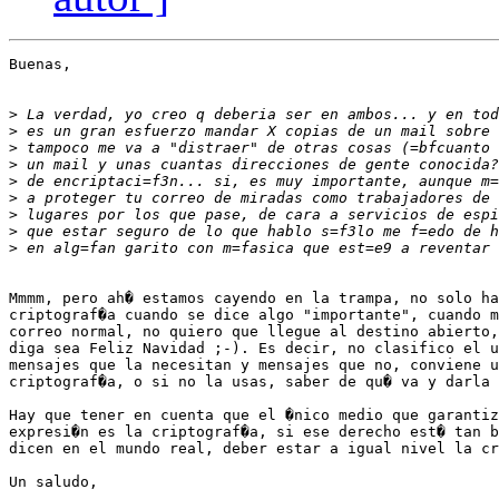
Buenas,

>
>
>
>
>
>
>
>
>
Mmmm, pero ah� estamos cayendo en la trampa, no solo ha
criptograf�a cuando se dice algo "importante", cuando m
correo normal, no quiero que llegue al destino abierto,
diga sea Feliz Navidad ;-). Es decir, no clasifico el u
mensajes que la necesitan y mensajes que no, conviene u
criptograf�a, o si no la usas, saber de qu� va y darla 
Hay que tener en cuenta que el �nico medio que garantiz
expresi�n es la criptograf�a, si ese derecho est� tan b
dicen en el mundo real, deber estar a igual nivel la cr
Un saludo,
