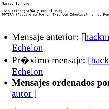
Marcos Serrano

(Sin criptograf�a y con el twig :-)).

PPTIRA (Plataforma Por un Twig con Identaci�n en el Rep
Mensaje anterior:
[hackme
Echelon
Pr�ximo mensaje:
[hack
Echelon
Mensajes ordenados po
autor ]