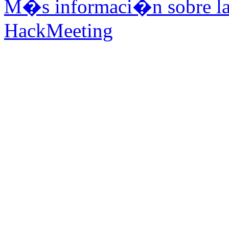
M�s informaci�n sobre la 
HackMeeting