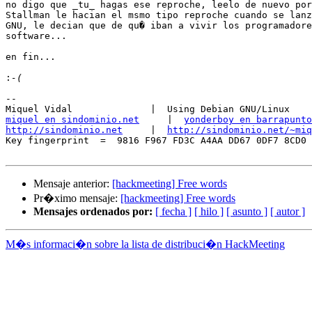
no digo que _tu_ hagas ese reproche, leelo de nuevo por
Stallman le hacian el msmo tipo reproche cuando se lanz
GNU, le decian que de qu� iban a vivir los programadore
software... 

en fin...

:
-- 

miquel en sindominio.net
     |  
yonderboy en barrapunto
http://sindominio.net
     |  
http://sindominio.net/~miq
Key fingerprint  =  9816 F967 FD3C A4AA DD67 0DF7 8CD0 
Mensaje anterior:
[hackmeeting] Free words
Pr�ximo mensaje:
[hackmeeting] Free words
Mensajes ordenados por:
[ fecha ]
[ hilo ]
[ asunto ]
[ autor ]
M�s informaci�n sobre la lista de distribuci�n HackMeeting