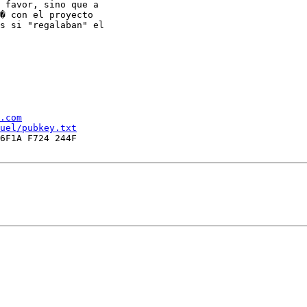
 favor, sino que a

� con el proyecto

s si "regalaban" el

.com
uel/pubkey.txt
6F1A F724 244F
