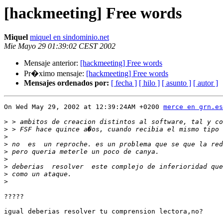
[hackmeeting] Free words
Miquel
miquel en sindominio.net
Mie Mayo 29 01:39:02 CEST 2002
Mensaje anterior:
[hackmeeting] Free words
Pr�ximo mensaje:
[hackmeeting] Free words
Mensajes ordenados por:
[ fecha ]
[ hilo ]
[ asunto ]
[ autor ]
On Wed May 29, 2002 at 12:39:24AM +0200 
merce en grn.es
>
>
>
>
>
>
>
>
>
?????

igual deberias resolver tu comprension lectora,no?
