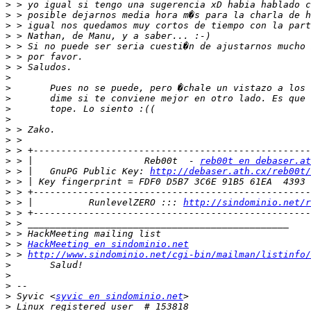
>
>
>
>
>
>
>
>
>
>
>
>
>
>
>
>
 > |                    Reb00t  - 
reb00t en debaser.at
>
 > |   GnuPG Public Key: 
http://debaser.ath.cx/reb00t/
>
>
>
 > |          RunlevelZERO ::: 
http://sindominio.net/r
>
>
>
>
 > 
HackMeeting en sindominio.net
>
 > 
http://www.sindominio.net/cgi-bin/mailman/listinfo/
>
>
>
>
 Syvic <
syvic en sindominio.net
>