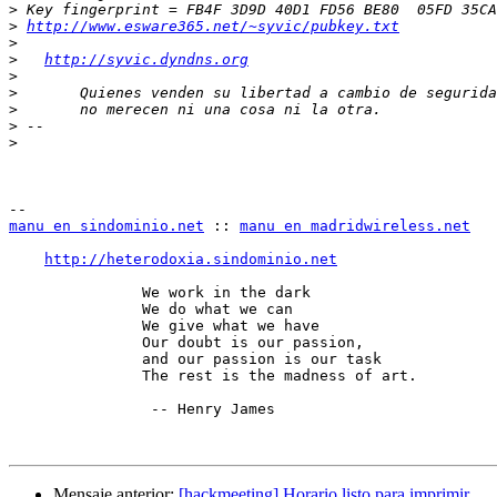
>
>
http://www.esware365.net/~syvic/pubkey.txt
>
>
http://syvic.dyndns.org
>
>
>
>
>
manu en sindominio.net
 :: 
manu en madridwireless.net
http://heterodoxia.sindominio.net
	       We work in the dark

               We do what we can

               We give what we have

               Our doubt is our passion,

               and our passion is our task

               The rest is the madness of art.

                -- Henry James

Mensaje anterior:
[hackmeeting] Horario listo para imprimir