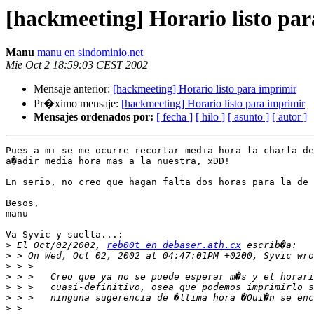
[hackmeeting] Horario listo pa
Manu
manu en sindominio.net
Mie Oct 2 18:59:03 CEST 2002
Mensaje anterior:
[hackmeeting] Horario listo para imprimir
Pr�ximo mensaje:
[hackmeeting] Horario listo para imprimir
Mensajes ordenados por:
[ fecha ]
[ hilo ]
[ asunto ]
[ autor ]
Pues a mi se me ocurre recortar media hora la charla de
a�adir media hora mas a la nuestra, xDD!

En serio, no creo que hagan falta dos horas para la de 
Besos,

manu

Va Syvic y suelta...:

>
 El Oct/02/2002, 
reb00t en debaser.ath.cx
>
>
>
>
>
>