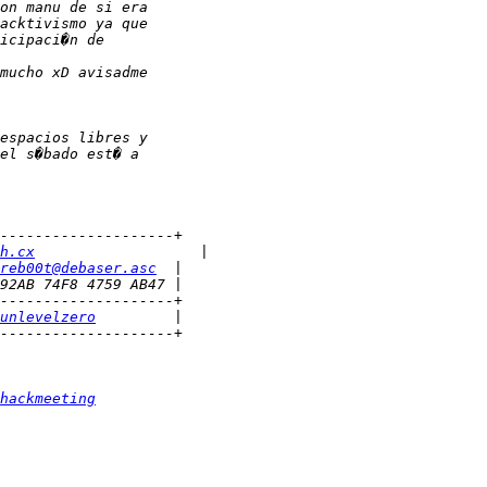
h.cx
reb00t@debaser.asc
unlevelzero
hackmeeting