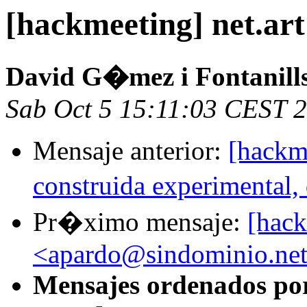
[hackmeeting] net.art coo
David G�mez i Fontanill
Sab Oct 5 15:11:03 CEST 
Mensaje anterior:
[hackme
construida experimental,
Pr�ximo mensaje:
[hack
<apardo@sindominio.ne
Mensajes ordenados po