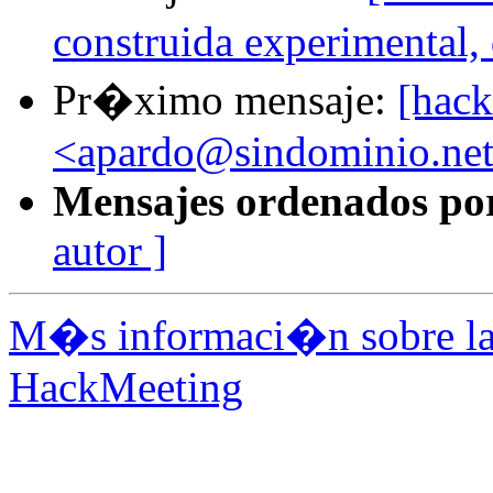
construida experimental,
Pr�ximo mensaje:
[hack
<apardo@sindominio.ne
Mensajes ordenados po
autor ]
M�s informaci�n sobre la 
HackMeeting