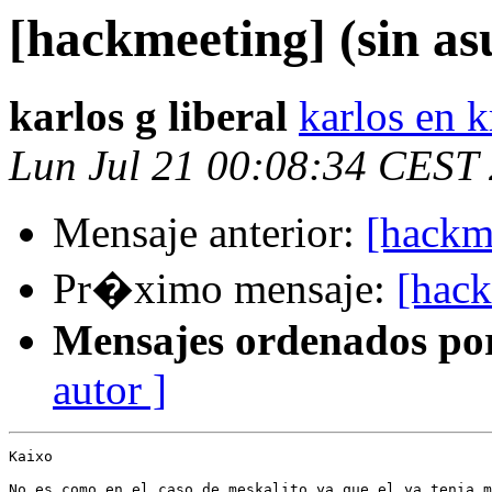
[hackmeeting] (sin as
karlos g liberal
karlos en 
Lun Jul 21 00:08:34 CEST
Mensaje anterior:
[hackme
Pr�ximo mensaje:
[hack
Mensajes ordenados po
autor ]
Kaixo 

No es como en el caso de meskalito ya que el ya tenia m