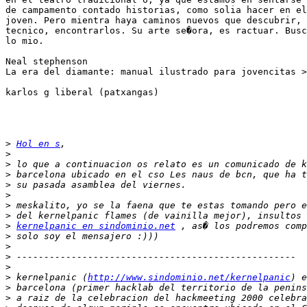
de campamento contado historias, como solia hacer en el
joven. Pero mientra haya caminos nuevos que descubrir, 
tecnico, encontrarlos. Su arte se�ora, es ractuar. Busc
lo mio.

Neal stephenson

La era del diamante: manual ilustrado para jovencitas >
karlos g liberal (patxangas)

>
Hol en s
>
>
>
>
>
>
>
>
kernelpanic en sindominio.net
 , as� los podremos comp
>
>
>
>
>
 kernelpanic (
http://www.sindominio.net/kernelpanic
>
>