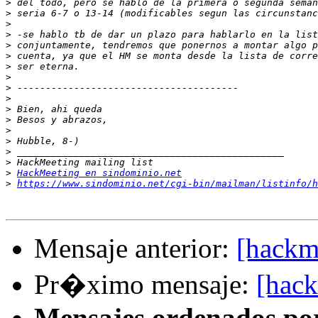
>
>
>
>
>
>
>
>
>
>
>
>
>
>
>
>
>
HackMeeting en sindominio.net
>
https://www.sindominio.net/cgi-bin/mailman/listinfo/h
Mensaje anterior:
[hackme
Pr�ximo mensaje:
[hack
Mensajes ordenados po