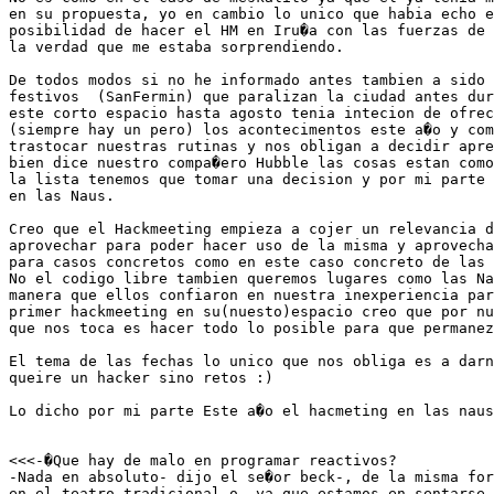
en su propuesta, yo en cambio lo unico que habia echo e
posibilidad de hacer el HM en Iru�a con las fuerzas de 
la verdad que me estaba sorprendiendo.

De todos modos si no he informado antes tambien a sido 
festivos  (SanFermin) que paralizan la ciudad antes dur
este corto espacio hasta agosto tenia intecion de ofrec
(siempre hay un pero) los acontecimentos este a�o y com
trastocar nuestras rutinas y nos obligan a decidir apre
bien dice nuestro compa�ero Hubble las cosas estan como
la lista tenemos que tomar una decision y por mi parte 
en las Naus.

Creo que el Hackmeeting empieza a cojer un relevancia d
aprovechar para poder hacer uso de la misma y aprovecha
para casos concretos como en este caso concreto de las 
No el codigo libre tambien queremos lugares como las Na
manera que ellos confiaron en nuestra inexperiencia par
primer hackmeeting en su(nuesto)espacio creo que por nu
que nos toca es hacer todo lo posible para que permanez
El tema de las fechas lo unico que nos obliga es a darn
queire un hacker sino retos :)

Lo dicho por mi parte Este a�o el hacmeting en las naus

<<<-�Que hay de malo en programar reactivos?

-Nada en absoluto- dijo el se�or beck-, de la misma for
en el teatro tradicional o, ya que estamos en sentarse 