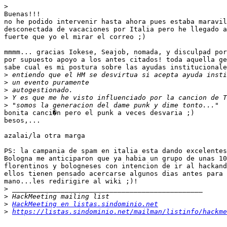
>
Buenas!!!

no he podido intervenir hasta ahora pues estaba maravil
desconectada de vacaciones por Italia pero he llegado a
fuerte que yo el mirar el correo ;)

mmmm... gracias Iokese, Seajob, nomada, y disculpad por
por supuesto apoyo a los antes citados! toda aquella ge
sabe cual es mi postura sobre las ayudas institucionale
>
>
>
>
>
bonita canci�n pero el punk a veces desvaria ;)

besos,...

azalai/la otra marga

PS: la campania de spam en italia esta dando excelentes
Bologna me anticiparon que ya habia un grupo de unas 10
florentinos y bologneses con intencion de ir al hackand
ellos tienen pensado acercarse algunos dias antes para 
mano...les redirigire al wiki ;)!

>
>
>
HackMeeting en listas.sindominio.net
>
https://listas.sindominio.net/mailman/listinfo/hackme