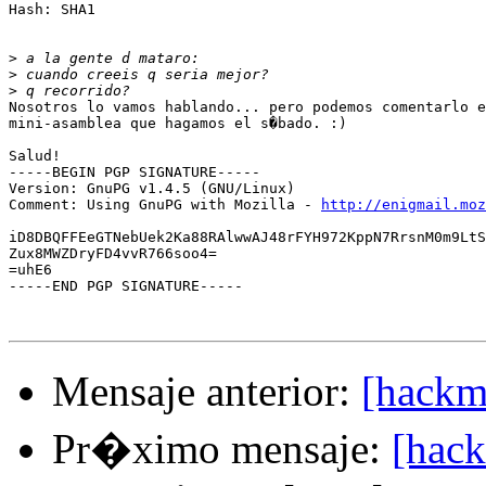
Hash: SHA1

>
>
>
Nosotros lo vamos hablando... pero podemos comentarlo e
mini-asamblea que hagamos el s�bado. :)

Salud!

-----BEGIN PGP SIGNATURE-----

Version: GnuPG v1.4.5 (GNU/Linux)

Comment: Using GnuPG with Mozilla - 
http://enigmail.moz
iD8DBQFFEeGTNebUek2Ka88RAlwwAJ48rFYH972KppN7RrsnM0m9LtS
Zux8MWZDryFD4vvR766soo4=

=uhE6

-----END PGP SIGNATURE-----

Mensaje anterior:
[hackm
Pr�ximo mensaje:
[hack