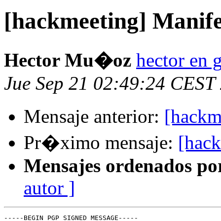
[hackmeeting] Manif
Hector Mu�oz
hector en g
Jue Sep 21 02:49:24 CEST
Mensaje anterior:
[hackm
Pr�ximo mensaje:
[hack
Mensajes ordenados po
autor ]
-----BEGIN PGP SIGNED MESSAGE-----
