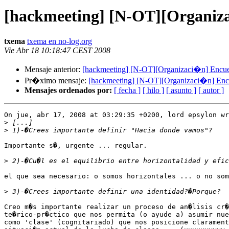
[hackmeeting] [N-OT][Organiza
txema
txema en no-log.org
Vie Abr 18 10:18:47 CEST 2008
Mensaje anterior:
[hackmeeting] [N-OT][Organizaci�n] Encues
Pr�ximo mensaje:
[hackmeeting] [N-OT][Organizaci�n] Encu
Mensajes ordenados por:
[ fecha ]
[ hilo ]
[ asunto ]
[ autor ]
On jue, abr 17, 2008 at 03:29:35 +0200, lord epsylon wr
>
>
Importante s�, urgente ... regular.

>
el que sea necesario: o somos horizontales ... o no som
>
Creo m�s importante realizar un proceso de an�lisis cr�
te�rico-pr�ctico que nos permita (o ayude a) asumir nue
como 'clase' (cognitariado) que nos posicione clarament