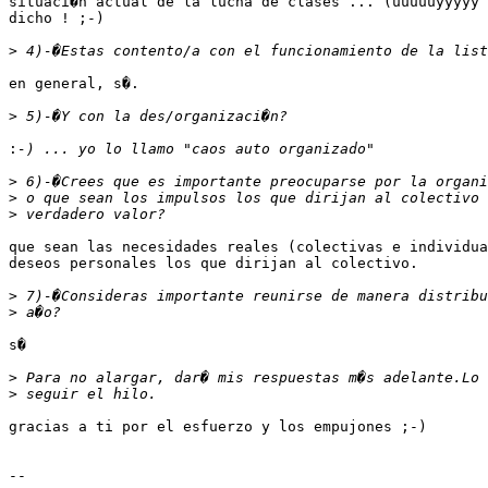
situaci�n actual de la lucha de clases ... (uuuuuyyyyy 
dicho ! ;-)

>
en general, s�.

>
:
>
>
>
que sean las necesidades reales (colectivas e individua
deseos personales los que dirijan al colectivo.

>
>
s�

>
>
gracias a ti por el esfuerzo y los empujones ;-)

-- 
