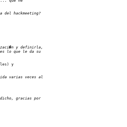
... que he 

les) y 
