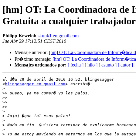
[hm] OT: La Coordinadora de I
Gratuita a cualquier trabajador
Philipp Keweloh
skunk1 en gmail.com
Jue Abr 29 17:12:51 CEST 2010
Mensaje anterior:
[hm] OT: La Coordinadora de Inform�tica de 
Pr�ximo mensaje:
[hm] OT: La Coordinadora de Inform�tica d
Mensajes ordenados por:
[ fecha ]
[ hilo ]
[ asunto ]
[ autor ]
El d�a 29 de abril de 2010 16:52, blingesagger

<
blingesagger en gmail.com
> escribi�:

>
>>
>>
>>
>>
>
>
>
>
>
>