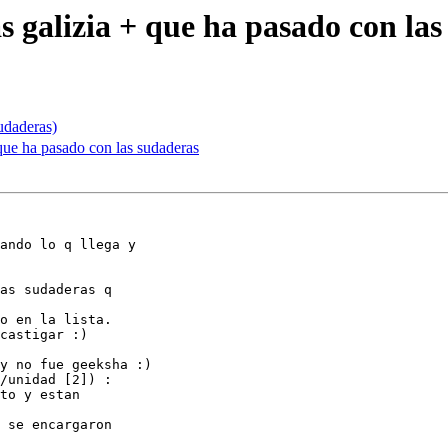
s galizia + que ha pasado con la
sudaderas)
 que ha pasado con las sudaderas
ando lo q llega y 

as sudaderas q 

o en la lista.

castigar :)

y no fue geeksha :)

/unidad [2]) : 

to y estan 

 se encargaron 
