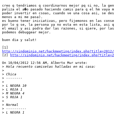
creo q tendriamos q coordinarnos mejor pq si no, la gen
paliza el a�o pasado haciendo camis para q el hm vaya m
poder invertir en csoas, cuando ve una cosa asi, se des
menos a mi me pasa).

es bueno tener iniciativas, pero fijemonos en las conse
por lo q se, la persona ya no esta en esta lista, asi q
el email y asi podra dar las razones, si qiere, por las
podemos debuggear mejor.

buen dia y salut!

http://sindominio.net/hackmeeting/index.php?title=2012/

[2] 
http://sindominio.net/hackmeeting/index.php?title=2
On 10/04/2012 12:56 AM, Alberto Mur wrote:

>
>
>
>
>
>
>
>
>
>
>
>
>