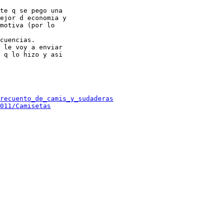
te q se pego una 

ejor d economia y 

motiva (por lo 

cuencias.

 le voy a enviar 

 q lo hizo y asi 

recuento_de_camis_y_sudaderas
011/Camisetas