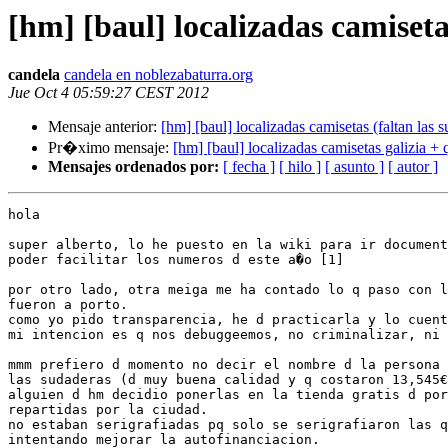
[hm] [baul] localizadas camiseta
candela
candela en noblezabaturra.org
Jue Oct 4 05:59:27 CEST 2012
Mensaje anterior:
[hm] [baul] localizadas camisetas (faltan las 
Pr�ximo mensaje:
[hm] [baul] localizadas camisetas galizia +
Mensajes ordenados por:
[ fecha ]
[ hilo ]
[ asunto ]
[ autor ]
hola

super alberto, lo he puesto en la wiki para ir document
poder facilitar los numeros d este a�o [1]

por otro lado, otra meiga me ha contado lo q paso con l
fueron a porto.

como yo pido transparencia, he d practicarla y lo cuent
mi intencion es q nos debuggeemos, no criminalizar, ni 
mmm prefiero d momento no decir el nombre d la persona 
las sudaderas (d muy buena calidad y q costaron 13,545€
alguien d hm decidio ponerlas en la tienda gratis d por
repartidas por la ciudad.

no estaban serigrafiadas pq solo se serigrafiaron las q
intentando mejorar la autofinanciacion.
