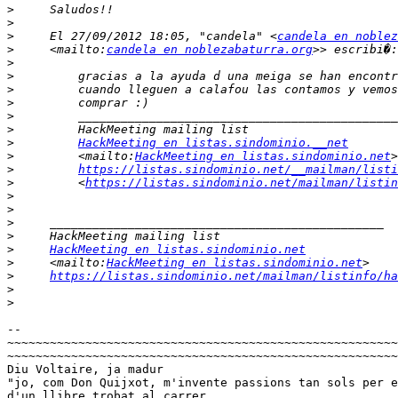
>
>
>
     El 27/09/2012 18:05, "candela" <
candela en noblez
>
     <mailto:
candela en noblezabaturra.org
>
>
>
>
>
>
>
HackMeeting en listas.sindominio.__net
>
         <mailto:
HackMeeting en listas.sindominio.net
>
https://listas.sindominio.net/__mailman/listi
>
         <
https://listas.sindominio.net/mailman/listin
>
>
>
>
>
HackMeeting en listas.sindominio.net
>
     <mailto:
HackMeeting en listas.sindominio.net
>
https://listas.sindominio.net/mailman/listinfo/ha
>
>
-- 

~~~~~~~~~~~~~~~~~~~~~~~~~~~~~~~~~~~~~~~~~~~~~~~~~~~~~~~
~~~~~~~~~~~~~~~~~~~~~~~~~~~~~~~~~~~~~~~~~~~~~~~~~~~~~~~
Diu Voltaire, ja madur

"jo, com Don Quijxot, m'invente passions tan sols per e
d'un llibre trobat al carrer....
