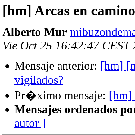
[hm] Arcas en camin
Alberto Mur
mibuzondemai
Vie Oct 25 16:42:47 CEST
Mensaje anterior:
[hm] [
vigilados?
Pr�ximo mensaje:
[hm] 
Mensajes ordenados po
autor ]