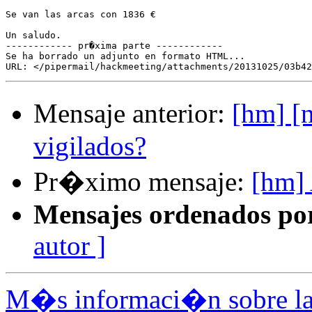
Se van las arcas con 1836 €

Un saludo.

------------ pr�xima parte ------------

Se ha borrado un adjunto en formato HTML...

Mensaje anterior:
[hm] [
vigilados?
Pr�ximo mensaje:
[hm] 
Mensajes ordenados po
autor ]
M�s informaci�n sobre la 