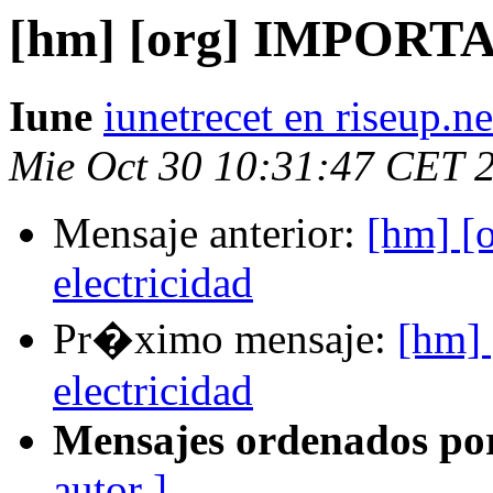
[hm] [org] IMPORTAN
Iune
iunetrecet en riseup.ne
Mie Oct 30 10:31:47 CET 
Mensaje anterior:
[hm] 
electricidad
Pr�ximo mensaje:
[hm]
electricidad
Mensajes ordenados po
autor ]