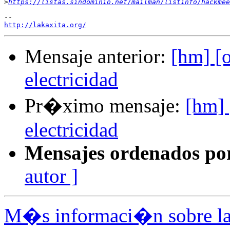
>
https://listas.sindominio.net/mailman/listinfo/hackmee
http://lakaxita.org/
Mensaje anterior:
[hm] 
electricidad
Pr�ximo mensaje:
[hm]
electricidad
Mensajes ordenados po
autor ]
M�s informaci�n sobre la 