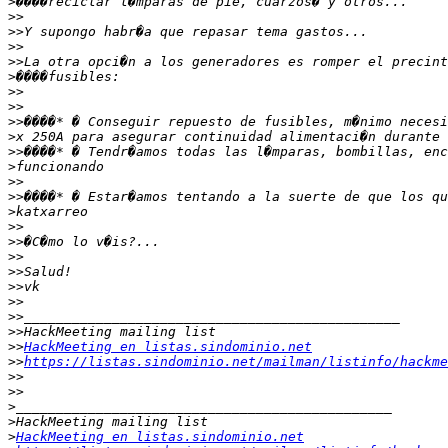
>
>>
>>
>>
>>
>
>>
>>
>>
>
>>
>
>>
>>
>
>>
>>
>>
>>
>>
>>
>>
>>
>>
HackMeeting en listas.sindominio.net
>>
https://listas.sindominio.net/mailman/listinfo/hackme
>>
>>
>
>
>
HackMeeting en listas.sindominio.net