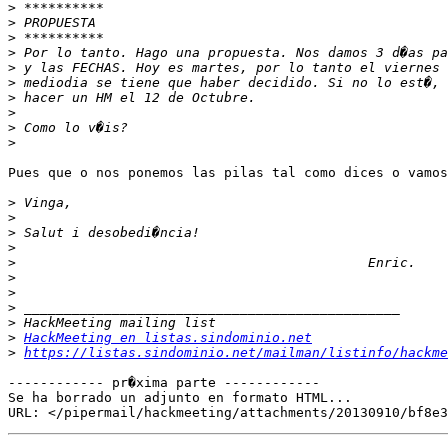
>
>
>
>
>
>
>
>
>
>
Pues que o nos ponemos las pilas tal como dices o vamos
>
>
>
>
>
>
>
>
>
>
HackMeeting en listas.sindominio.net
>
https://listas.sindominio.net/mailman/listinfo/hackme
------------ pr�xima parte ------------

Se ha borrado un adjunto en formato HTML...
