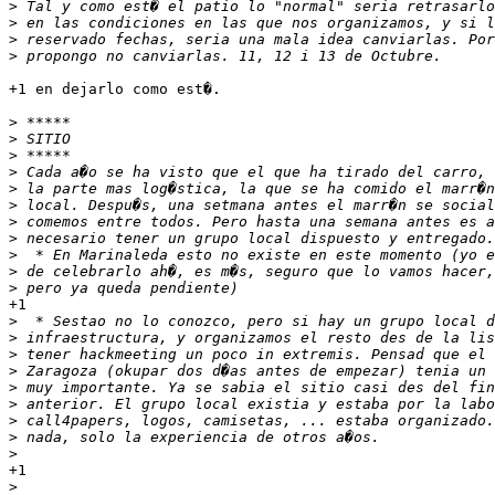
>
>
>
>
+1 en dejarlo como est�.

>
>
>
>
>
>
>
>
>
>
>
+1

>
>
>
>
>
>
>
>
>
+1

>