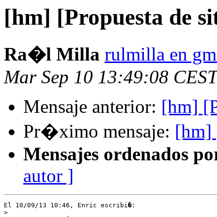
[hm] [Propuesta de si
Ra�l Milla
rulmilla en gm
Mar Sep 10 13:49:08 CEST
Mensaje anterior:
[hm] [P
Pr�ximo mensaje:
[hm] 
Mensajes ordenados po
autor ]
El 10/09/13 10:46, Enric escribi�:

>