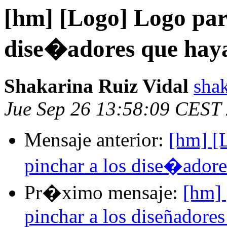
[hm] [Logo] Logo par
dise�adores que hay
Shakarina Ruiz Vidal
sha
Jue Sep 26 13:58:09 CEST
Mensaje anterior:
[hm] [
pinchar a los dise�ador
Pr�ximo mensaje:
[hm] 
pinchar a los diseñadore