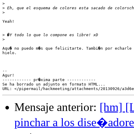
>
>
>
Yeah!

>
>
Aqu� no puedo m�s que felicitarte. Tambi�n por echarle 
hielo.

-- 

Agur!

------------ pr�xima parte ------------

Se ha borrado un adjunto en formato HTML...

Mensaje anterior:
[hm] [
pinchar a los dise�ador