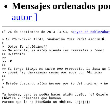
Mensajes ordenados po
autor ]
El 26 de septiembre de 2013 13:53, <
xayon en noblezabat
>
>
>
>>
>>
>>
>>
>>
>>
>>
>>
>
>
>
Ya hombre, pero se pod�a hacer alg�n gui�o, no? Quiero 
F�brica > Chimeneas que humean.

Parece que lo ha dise�ado un m�dico. Jajajaja
