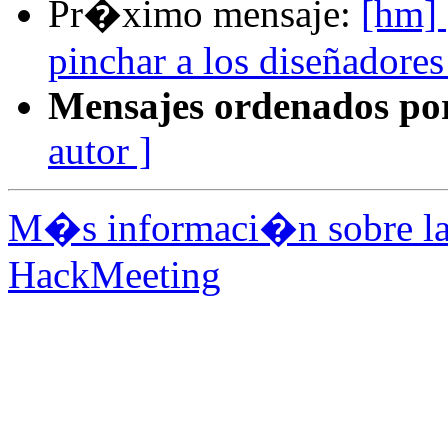
Pr�ximo mensaje:
[hm] 
pinchar a los diseñadore
Mensajes ordenados po
autor ]
M�s informaci�n sobre la 
HackMeeting