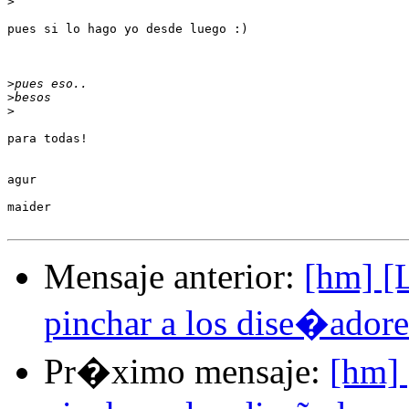
>
pues si lo hago yo desde luego :)

>
>
>
para todas!

agur

maider

Mensaje anterior:
[hm] [
pinchar a los dise�ador
Pr�ximo mensaje:
[hm] 