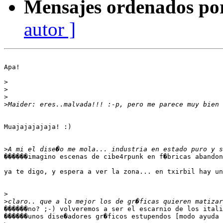
Mensajes ordenados po
autor ]
Apa!

>
>
>
>
Muajajajajaja! :)

>
������imagino escenas de cibe4rpunk en f�bricas abandon
ya te digo, y espera a ver la zona... en txirbil hay un
>
>
������no? ;-) volveremos a ser el escarnio de los itali
������unos dise�adores gr�ficos estupendos [modo ayuda 