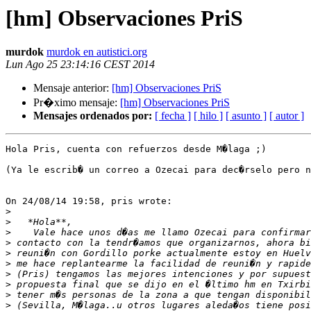
[hm] Observaciones PriS
murdok
murdok en autistici.org
Lun Ago 25 23:14:16 CEST 2014
Mensaje anterior:
[hm] Observaciones PriS
Pr�ximo mensaje:
[hm] Observaciones PriS
Mensajes ordenados por:
[ fecha ]
[ hilo ]
[ asunto ]
[ autor ]
Hola Pris, cuenta con refuerzos desde M�laga ;)

(Ya le escrib� un correo a Ozecai para dec�rselo pero n
On 24/08/14 19:58, pris wrote:

>
>
>
>
>
>
>
>
>
>