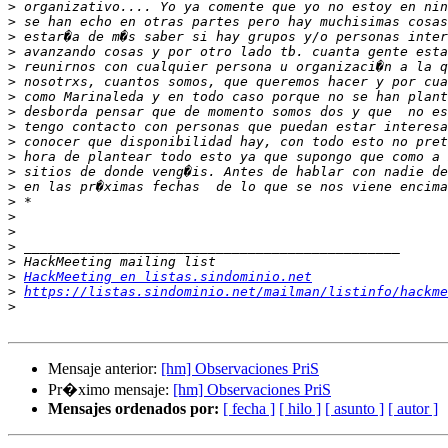
>
>
>
>
>
>
>
>
>
>
>
>
>
>
>
>
>
>
>
HackMeeting en listas.sindominio.net
>
https://listas.sindominio.net/mailman/listinfo/hackme
>
Mensaje anterior:
[hm] Observaciones PriS
Pr�ximo mensaje:
[hm] Observaciones PriS
Mensajes ordenados por:
[ fecha ]
[ hilo ]
[ asunto ]
[ autor ]