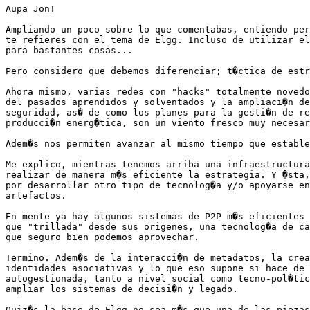
Aupa Jon!

Ampliando un poco sobre lo que comentabas, entiendo per
te refieres con el tema de Elgg. Incluso de utilizar el
para bastantes cosas...

Pero considero que debemos diferenciar; t�ctica de estr
Ahora mismo, varias redes con "hacks" totalmente novedo
del pasados aprendidos y solventados y la ampliaci�n de
seguridad, as� de como los planes para la gesti�n de re
producci�n energ�tica, son un viento fresco muy necesar
Adem�s nos permiten avanzar al mismo tiempo que estable
Me explico, mientras tenemos arriba una infraestructura
realizar de manera m�s eficiente la estrategia. Y �sta,
por desarrollar otro tipo de tecnolog�a y/o apoyarse en
artefactos.

En mente ya hay algunos sistemas de P2P m�s eficientes 
que "trillada" desde sus origenes, una tecnolog�a de ca
que seguro bien podemos aprovechar.

Termino. Adem�s de la interacci�n de metadatos, la crea
identidades asociativas y lo que eso supone si hace de 
autogestionada, tanto a nivel social como tecno-pol�tic
ampliar los sistemas de decisi�n y legado.

Quiz�s la base de Elgg no sea m�s que una de las piezas