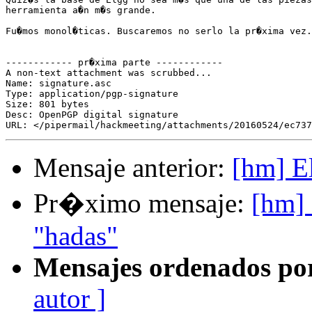
herramienta a�n m�s grande.

Fu�mos monol�ticas. Buscaremos no serlo la pr�xima vez.
------------ pr�xima parte ------------

A non-text attachment was scrubbed...

Name: signature.asc

Type: application/pgp-signature

Size: 801 bytes

Desc: OpenPGP digital signature

Mensaje anterior:
[hm] El
Pr�ximo mensaje:
[hm] 
"hadas"
Mensajes ordenados po
autor ]