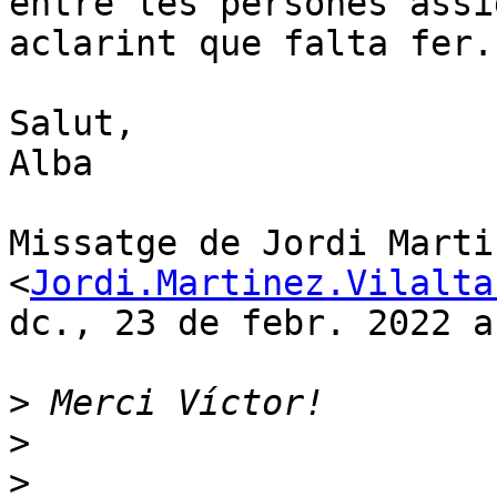
entre les persones assi
aclarint que falta fer.

Salut,

Alba

Missatge de Jordi Marti
<
Jordi.Martinez.Vilalta
dc., 23 de febr. 2022 a
>
>
>