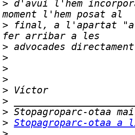
>
 d'avui l'hem incorpor
>
 final, a l'apartat "a
>
>
>
>
>
>
>
>
Stopagroparc-otaa a l
>