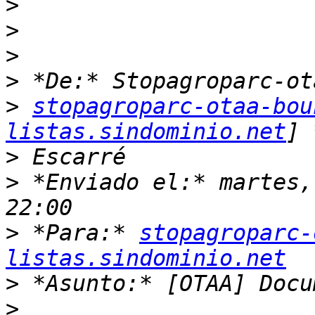
>
>
>
>
>
stopagroparc-otaa-bou
listas.sindominio.net
>
>
 *Enviado el:* martes,
>
 *Para:* 
stopagroparc-
listas.sindominio.net
>
>