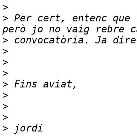
>
>
 Per cert, entenc que 
>
>
>
>
>
>
>
>
>